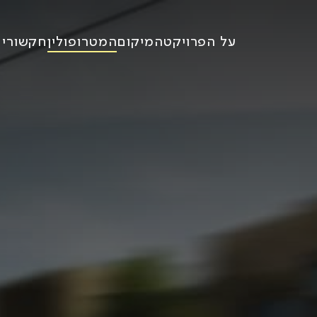
Ski
t
על הפרויקט
המיקום
המטרופולין
חקשורי י
conten