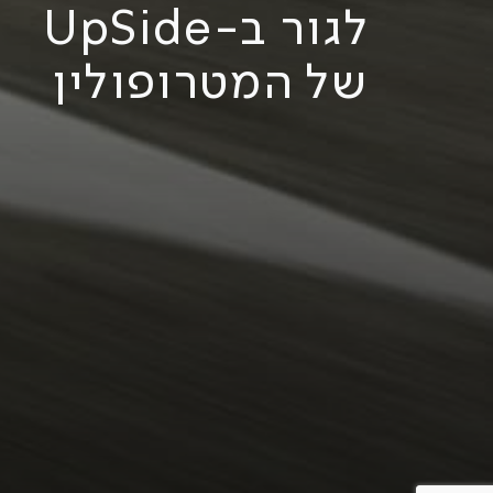
לגור ב-UpSide
של המטרופולין